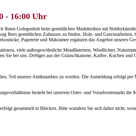
0 - 16:00 Uhr
 Ihnen Gelegenheit beim gemütlichen Markttreiben mit Hobbykünstlern
ng Ihres gemütlichen Zuhauses zu finden. Holz- und Gravurarbeiten, Ge
Dekostücke, Papeterie und Makramee ergänzen das Angebot unseres Ges
ionen, viele außergewöhnliche Metalllaternen, Windlichter, Naturmate
en Sie bei uns. Deftiges aus der Gulaschkanone, Kaffee, Kuchen und
aden, Teil unseres Antikmarktes zu werden. Die Anmeldung erfolgt per M
gsverhältnisse besteht bei unserem Oster- und Voradventsmarkt die Mö
folgt gesammelt in Blöcken. Bitte wundern Sie sich daher nicht, wenn